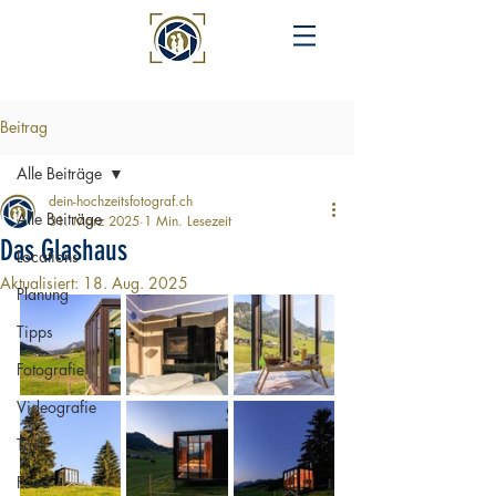
Beitrag
Alle Beiträge
dein-hochzeitsfotograf.ch
Alle Beiträge
31. März 2025
1 Min. Lesezeit
Das Glashaus
Locations
Aktualisiert:
18. Aug. 2025
Planung
Tipps
Fotografie
Videografie
Tanz
Food