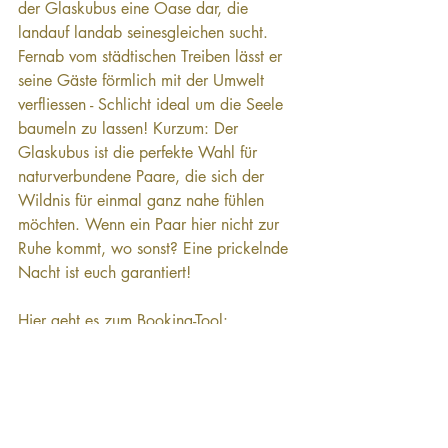
der Glaskubus eine Oase dar, die 
landauf landab seinesgleichen sucht. 
Fernab vom städtischen Treiben lässt er 
seine Gäste förmlich mit der Umwelt 
verfliessen - Schlicht ideal um die Seele 
baumeln zu lassen! Kurzum: Der 
Glaskubus ist die perfekte Wahl für 
naturverbundene Paare, die sich der 
Wildnis für einmal ganz nahe fühlen 
möchten. Wenn ein Paar hier nicht zur 
Ruhe kommt, wo sonst? Eine prickelnde 
Nacht ist euch garantiert!
Hier geht es zum Booking-Tool: 
https://www.tailoredmoments.ch/glasku
bus-bernachtung-buchen
Locations