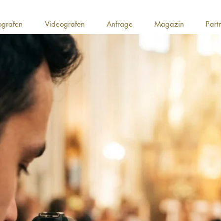
ografen
Videografen
Anfrage
Magazin
Part