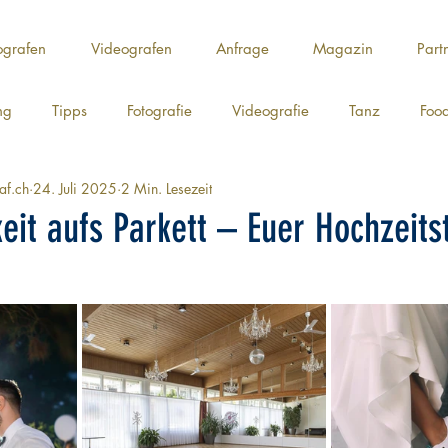
ografen
Videografen
Anfrage
Magazin
Part
ng
Tipps
Fotografie
Videografie
Tanz
Foo
af.ch
24. Juli 2025
2 Min. Lesezeit
keit aufs Parkett – Euer Hochzeits