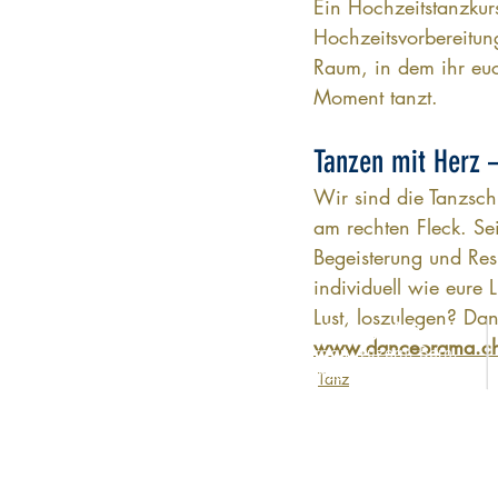
Ein Hochzeitstanzkurs 
Hochzeitsvorbereitun
Raum, in dem ihr euc
Moment tanzt.
Tanzen mit Herz
Wir sind die Tanzsch
am rechten Fleck. S
Begeisterung und Resp
individuell wie eure
Lust, loszulegen? Dan
Dein-hochzeitsfotograf.ch
www.danceorama.c
Zürich
,
Aargau
,
Luzern
,
Bern
,
Basel
& ganze Schweiz
Tanz