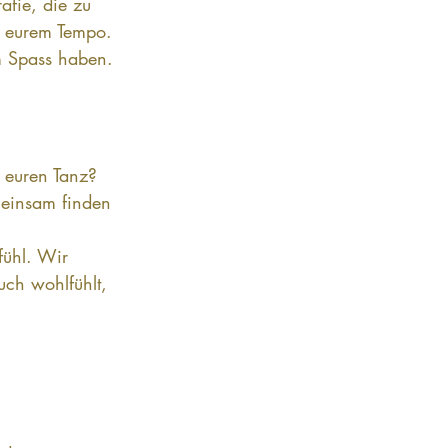
afie, die zu 
n eurem Tempo.
am Spass haben. 
 euren Tanz? 
meinsam finden 
fühl. Wir 
uch wohlfühlt, 