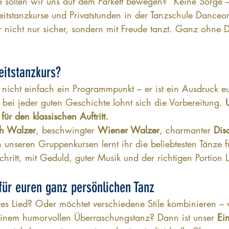
 sollen wir uns auf dem Parkett bewegen?“ Keine Sorge 
eitstanzkurse und Privatstunden in der Tanzschule Dance
r nicht nur sicher, sondern mit Freude tanzt. Ganz ohne D
itstanzkurs?
 nicht einfach ein Programmpunkt – er ist ein Ausdruck eu
bei jeder guten Geschichte lohnt sich die Vorbereitung. 
ür den klassischen Auftritt. 
ch Walzer
, beschwingter 
Wiener Walzer
, charmanter 
Dis
n unseren Gruppenkursen lernt ihr die beliebtesten Tänze 
chritt, mit Geduld, guter Musik und der richtigen Portion L
für euren ganz persönlichen Tanz
res Lied? Oder möchtet verschiedene Stile kombinieren –
einem humorvollen Überraschungstanz? Dann ist unser 
Ei