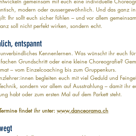
entwickeln gemeinsam mit euch eine individuelle Choreogr
antisch, modern oder aussergewöhnlich. Und das ganz i
ilt: Ihr sollt euch sicher fühlen – und vor allem gemeins
nz soll nicht perfekt wirken, sondern echt.
nlich, entspannt
unverbindliches Kennenlernen. Was wünscht ihr euch für
nfachen Grundschritt oder eine kleine Choreografie? Ge
rmat – vom Einzelcoaching bis zum Gruppenkurs.
nzlehrer:innen begleiten euch mit viel Geduld und Feinge
Technik, sondern vor allem auf Ausstrahlung – damit ihr e
ung habt oder zum ersten Mal auf dem Parkett steht.
rmine findet ihr unter: 
www.danceorama.ch
ewegt