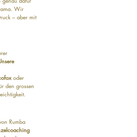
– genau dafür 
orama. Wir 
ruck – aber mit 
rer 
Unsere 
cofox
 oder 
für den grossen 
eichtigkeit.
 von Rumba 
nzelcoaching