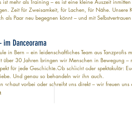
ist mehr als Training – es ist eine kleine Auszeit inmitten
gen. Zeit für Zweisamkeit, für Lachen, für Nähe. Unsere K
h als Paar neu begegnen könnt – und mit Selbstvertrauen
 – im Danceorama
ule in Bern – ein leidenschaftliches Team aus Tanzprofis 
eit über 30 Jahren bringen wir Menschen in Bewegung – 
REPRESENTATION
ekt für jede Geschichte.Ob schlicht oder spektakulär: Eue
 Liebe. Und genau so behandeln wir ihn auch.
n schaut vorbei oder schreibt uns direkt – wir freuen uns
Öffnungszeiten:
Booking:
h
Montag-Sonntag
booking@dein-hochzeitsfotograf.ch
09:00-18:00 Uhr