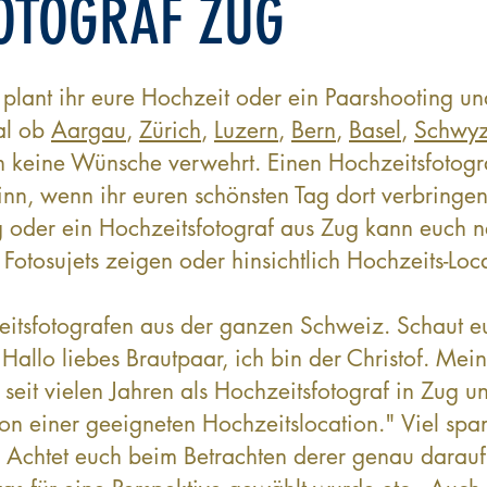
OTOGRAF ZUG
 plant ihr eure Hochzeit oder ein Paarshooting u
al ob
Aargau
,
Zürich
,
Luzern
,
Bern
,
Basel
,
Schwy
en keine Wünsche verwehrt. Einen Hochzeitsfotog
nn, wenn ihr euren schönsten Tag dort verbringe
g oder ein Hochzeitsfotograf aus Zug kann euch
Fotosujets zeigen oder hinsichtlich Hochzeits-Loc
eitsfotografen aus der ganzen Schweiz. Schaut eu
Hallo liebes Brautpaar, ich bin der Christof. Mein
 seit vielen Jahren als Hochzeitsfotograf in Zug 
on einer geeigneten Hochzeitslocation." Viel spa
. Achtet euch beim Betrachten derer genau dara