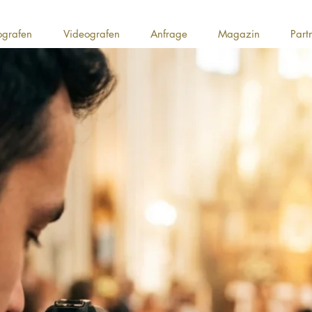
ografen
Videografen
Anfrage
Magazin
Part