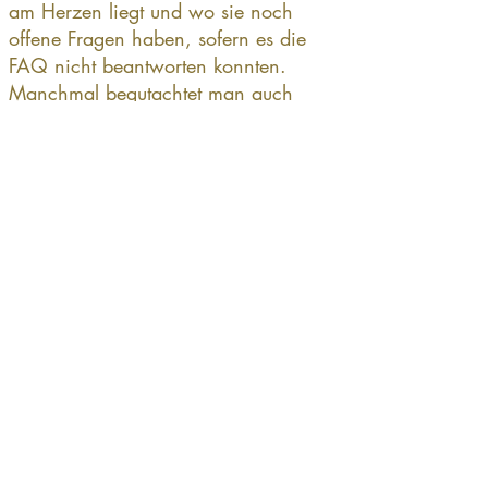
am Herzen liegt und wo sie noch
offene Fragen haben, sofern es die
FAQ nicht beantworten konnten.
Manchmal begutachtet man auch
gemeinsam die Hochzeitslocation
und/oder kombiniert das Ganze mit
einem kurzen Paarshooting. So ein
Shooting bringt den Vorteil mit, dass
ihr am grossen Tag schon eingespielt
seid.
Übrigens frohlocken Fotografen häufig
mit Zusatzprodukten. Angefangen bei
Leinwänden über edle Fine Art Drucke
bis hin zu Hochzeitsalben.
Erfahrungsgemäss sorgt gerade das
feinsäuberlich zusammengestellte
Hochzeitsalbum für epische